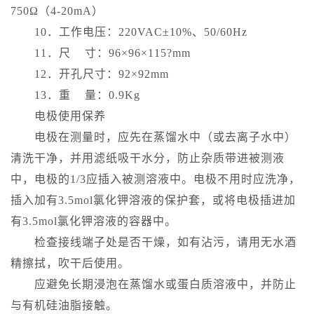
750Ω（4-20mA）
10．工作电压：220VAC±10%、50/60Hz
11．尺 寸：96×96×115?mm
12．开孔尺寸：92×92mm
13．重 量：0.9Kg
电极使用保养
电极在测量时，应先在蒸馏水中（或去离子水中）
清洗干净，并用滤纸吸干水分，防止杂质带进被测液
中，电极的1/3应插入被测溶液中。电极不用时应洗净，
插入加有3.5mol氯化钾溶液的保护套，或将电极插进加
有3.5mol氯化钾溶液的容器中。
检查接线端子处是否干燥，如有沾污，请用无水酒
精擦拭，吹干后使用。
应避免长期浸泡在蒸馏水或蛋白质溶液中，并防止
与有机硅油脂接触。