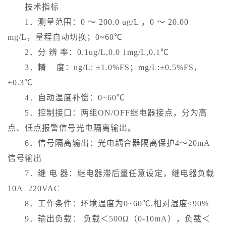
技术指标
1．测量范围：0 ～ 200.0 ug/L ，0 ～ 20.00
mg/L，量程自动切换；0~60℃
2．分 辨 率：0.1ug/L,0.0 1mg/L,0.1℃
3．精 度：ug/L: ±1.0%FS；mg/L:±0.5%FS，
±0.3℃
4．自动温度补偿：0~60℃
5．控制接口：两组ON/OFF继电器接点，分为高
点、低点报警信号光电隔离输出。
6．信号隔离输出：光电耦合器隔离保护4～20mA
信号输出
7．继 电 器：继电器滞后量任意设定，继电器负载
10A 220VAC
8．工作条件：环境温度为0~60℃,相对湿度≤90%
9．输出负载： 负载＜500Ω（0-10mA），负载＜